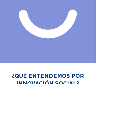
¿QUÉ ENTENDEMOS POR
INNOVACIÓN SOCIAL?
Compromiso entiende por innovación aquellos
cambios que generan nuevas dimensiones de
desempeño, que abren nuevas ventanas y
crean nuevas soluciones en el campo social,
ambiental y cultural.
¿CON QUIÉNES LO