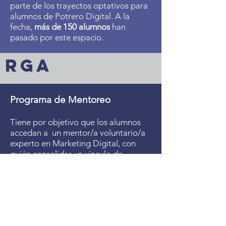
parte de los trayectos optativos para
alumnos de Potrero Digital. A la
fecha,
más de 150 alumnos
han
pasado por este espacio.
RGA
Programa de Mentoreo
Tiene por objetivo que los alumnos
accedan a un mentor/a voluntario/a
experto en Marketing Digital, con
quién consolidar un vínculo de
confianza que le permita fortalecer su
espacio laboral. El mentoreo ayuda a
los jóvenes en situación de
vulnerabilidad socio económica a que
puedan maximizar sus chances de
insertar sus emprendimientos en el